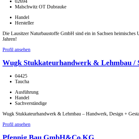
02694
Malschwitz OT Dubrauke
Handel
Hersteller
Die Lausitzer Naturbaustoffe GmbH sind ein in Sachsen heimisches Un
Jahren!
Profil ansehen
Wugk Stukkateurhandwerk & Lehmbau / St
04425
Taucha
Ausführung
Handel
Sachverständige
Wugk Stukkateurhandwerk & Lehmbau – Handwerk, Design + Gestaltu
Profil ansehen
Pfennig Bau GmbH&Co.KG