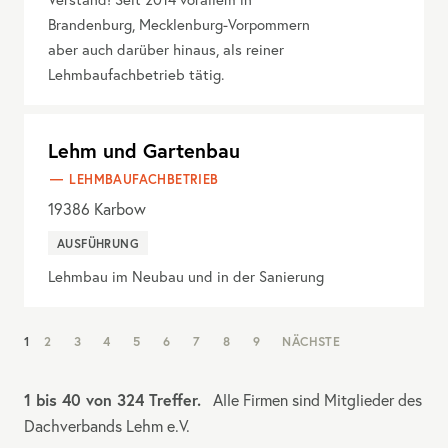
Brandenburg, Mecklenburg-Vorpommern
aber auch darüber hinaus, als reiner
Lehmbaufachbetrieb tätig.
Lehm und Gartenbau
LEHMBAUFACHBETRIEB
19386
Karbow
AUSFÜHRUNG
Lehmbau im Neubau und in der Sanierung
NAV:
1
2
3
4
5
6
7
8
9
NÄCHSTE
PAGINATION
1 bis 40 von 324 Treffer.
Alle Firmen sind Mitglieder des
Dachverbands Lehm e.V.