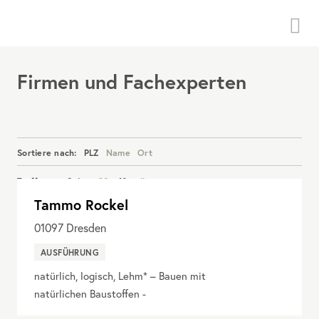
Menü
Firmen und Fachexperten
Sortiere nach:
PLZ
Name
Ort
Treffer pro Seite:
20
40
alle
Tammo Rockel
Details anzeigen
01097
Dresden
AUSFÜHRUNG
natürlich, logisch, Lehm* – Bauen mit
natürlichen Baustoffen -