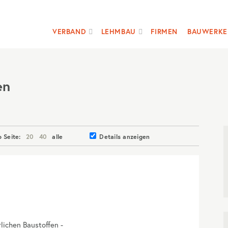
VERBAND
LEHMBAU
FIRMEN
BAUWERKE
en
o Seite:
20
40
alle
Details anzeigen
rlichen Baustoffen -