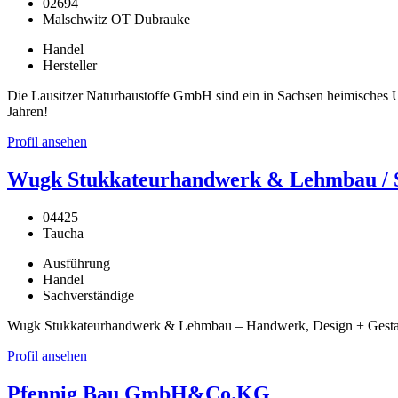
02694
Malschwitz OT Dubrauke
Handel
Hersteller
Die Lausitzer Naturbaustoffe GmbH sind ein in Sachsen heimisches Un
Jahren!
Profil ansehen
Wugk Stukkateurhandwerk & Lehmbau / St
04425
Taucha
Ausführung
Handel
Sachverständige
Wugk Stukkateurhandwerk & Lehmbau – Handwerk, Design + Gestaltu
Profil ansehen
Pfennig Bau GmbH&Co.KG