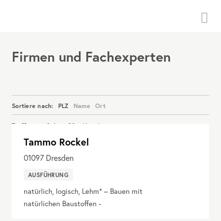
Menü
Firmen und Fachexperten
Sortiere nach:
PLZ
Name
Ort
Treffer pro Seite:
20
40
alle
Tammo Rockel
Details anzeigen
01097
Dresden
AUSFÜHRUNG
natürlich, logisch, Lehm* – Bauen mit
natürlichen Baustoffen -