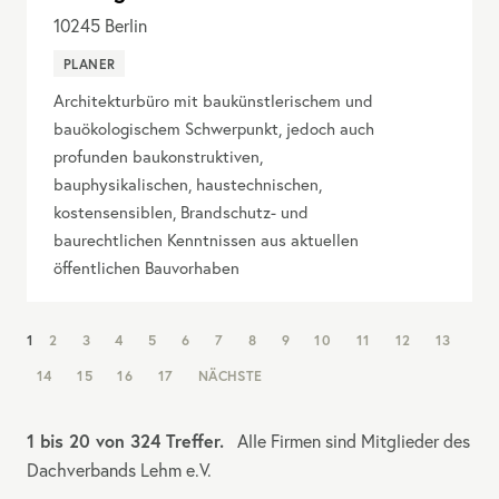
10245
Berlin
PLANER
Architekturbüro mit baukünstlerischem und
bauökologischem Schwerpunkt, jedoch auch
profunden baukonstruktiven,
bauphysikalischen, haustechnischen,
kostensensiblen, Brandschutz- und
baurechtlichen Kenntnissen aus aktuellen
öffentlichen Bauvorhaben
NAV:
1
2
3
4
5
6
7
8
9
10
11
12
13
PAGINATION
14
15
16
17
NÄCHSTE
1 bis 20 von 324 Treffer.
Alle Firmen sind Mitglieder des
Dachverbands Lehm e.V.