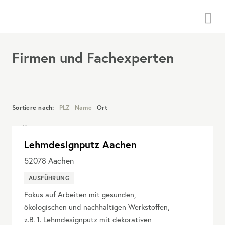
Menü
Firmen und Fachexperten
Sortiere nach:
PLZ
Name
Ort
Treffer pro Seite:
20
40
alle
Lehmdesignputz Aachen
Details anzeigen
52078
Aachen
AUSFÜHRUNG
Fokus auf Arbeiten mit gesunden,
ökologischen und nachhaltigen Werkstoffen,
z.B. 1. Lehmdesignputz mit dekorativen