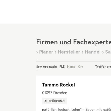
Menü
Firmen und Fachexpert
› Planer › Hersteller › Handel › 
Sortiere nach:
PLZ
Name
Ort
Treffer pr
Tammo Rockel
01097
Dresden
AUSFÜHRUNG
natürlich, logisch, Lehm* – Bauen mit natü