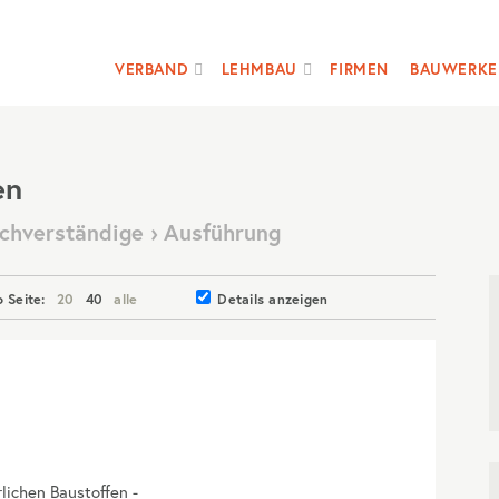
VERBAND
LEHMBAU
FIRMEN
BAUWERKE
en
Sachverständige › Ausführung
o Seite:
20
40
alle
Details anzeigen
rlichen Baustoffen -