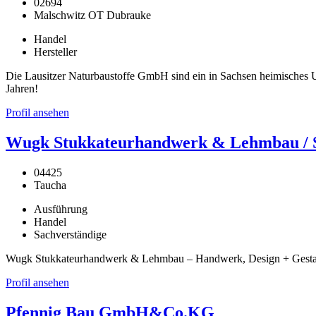
02694
Malschwitz OT Dubrauke
Handel
Hersteller
Die Lausitzer Naturbaustoffe GmbH sind ein in Sachsen heimisches Un
Jahren!
Profil ansehen
Wugk Stukkateurhandwerk & Lehmbau / St
04425
Taucha
Ausführung
Handel
Sachverständige
Wugk Stukkateurhandwerk & Lehmbau – Handwerk, Design + Gestaltu
Profil ansehen
Pfennig Bau GmbH&Co.KG