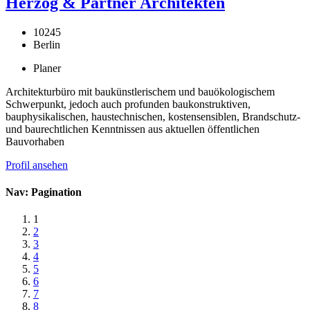
Herzog & Partner Architekten
10245
Berlin
Planer
Architekturbüro mit baukünstlerischem und bauökologischem
Schwerpunkt, jedoch auch profunden baukonstruktiven,
bauphysikalischen, haustechnischen, kostensensiblen, Brandschutz-
und baurechtlichen Kenntnissen aus aktuellen öffentlichen
Bauvorhaben
Profil ansehen
Nav: Pagination
1
2
3
4
5
6
7
8