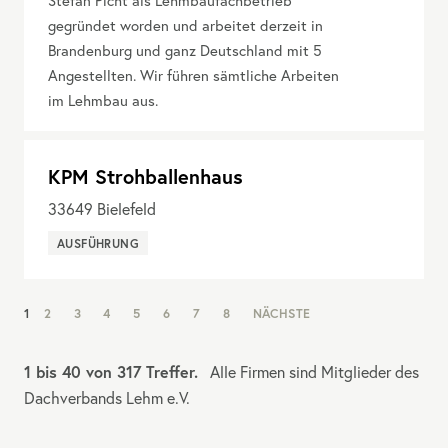
Stefan Picht als Lehmbaufachbetrieb
gegründet worden und arbeitet derzeit in
Brandenburg und ganz Deutschland mit 5
Angestellten. Wir führen sämtliche Arbeiten
im Lehmbau aus.
KPM Strohballenhaus
33649
Bielefeld
AUSFÜHRUNG
NAV:
1
2
3
4
5
6
7
8
NÄCHSTE
PAGINATION
1 bis 40 von 317 Treffer.
Alle Firmen sind Mitglieder des
Dachverbands Lehm e.V.