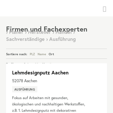
Menü
Firmen und Fachexperten
› Planer › Hersteller › Handel ›
Sachverständige › Ausführung
Sortiere nach:
PLZ
Name
Ort
Treffer pro Seite:
20
40
alle
Lehmdesignputz Aachen
Details anzeigen
52078
Aachen
AUSFÜHRUNG
Fokus auf Arbeiten mit gesunden,
ökologischen und nachhaltigen Werkstoffen,
z.B. 1. Lehmdesignputz mit dekorativen