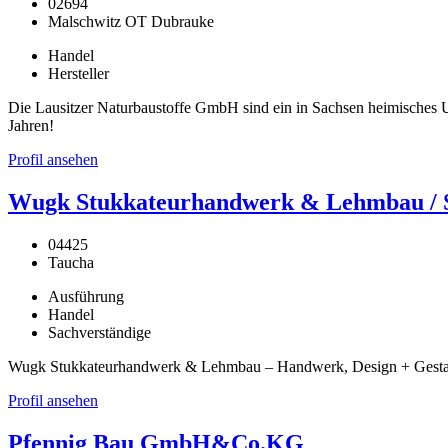
02694
Malschwitz OT Dubrauke
Handel
Hersteller
Die Lausitzer Naturbaustoffe GmbH sind ein in Sachsen heimisches Un
Jahren!
Profil ansehen
Wugk Stukkateurhandwerk & Lehmbau / St
04425
Taucha
Ausführung
Handel
Sachverständige
Wugk Stukkateurhandwerk & Lehmbau – Handwerk, Design + Gestaltu
Profil ansehen
Pfennig Bau GmbH&Co.KG