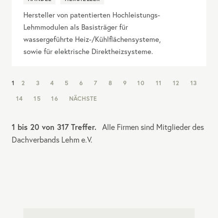
Hersteller von patentierten Hochleistungs-
Lehmmodulen als Basisträger für
wassergeführte Heiz-/Kühlflächensysteme,
sowie für elektrische Direktheizsysteme.
NAV:
1
2
3
4
5
6
7
8
9
10
11
12
13
PAGINATION
14
15
16
NÄCHSTE
1 bis 20 von 317 Treffer.
Alle Firmen sind Mitglieder des
Dachverbands Lehm e.V.