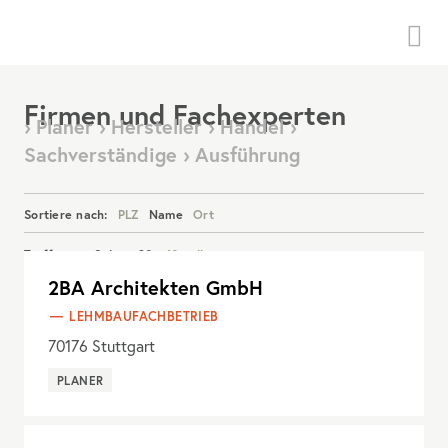
Menü
Firmen und Fachexperten
› Planer › Hersteller › Handel ›
Sachverständige › Ausführung
Sortiere nach:
PLZ
Name
Ort
Treffer pro Seite:
20
40
alle
2BA Architekten GmbH
Details anzeigen
LEHMBAUFACHBETRIEB
70176
Stuttgart
PLANER