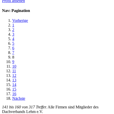
Profil ansehen
Nav: Pagination
Vorherige
1
2
3
4
5
6
7
8
9
10
11
12
13
14
15
16
Nächste
141 bis 160 von 317 Treffer.
Alle Firmen sind Mitglieder des
Dachverbands Lehm e.V.