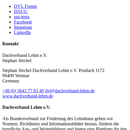
DVL Forum
ISSUU
uni-terra
Facebook
Instagram
LinkedIn
Kontakt
Dachverband Lehm e.V.
Stephan Jörchel
Stephan Jörchel
Dachverband Lehm e.V.
Postfach 1172
99409
Weimar
Germany
+49
(0)
3643 77 83 49
dvl@dachverband-lehm.de
www.dachverband-lehm.de
Dachverband Lehm e.V.
Als Bundesverband zur Förderung des Lehmbaus geben wir
Normen, Richtlinien und Informationsblätter heraus, fördern die
berufliche Aus- und Weiterbildung und bieten eine Plattform für den