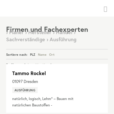
Menü
Firmen und Fachexperten
› Planer › Hersteller › Handel ›
Sachverständige › Ausführung
Sortiere nach:
PLZ
Name
Ort
Treffer pro Seite:
20
40
alle
Tammo Rockel
Details anzeigen
01097
Dresden
AUSFÜHRUNG
natürlich, logisch, Lehm* – Bauen mit
natürlichen Baustoffen -