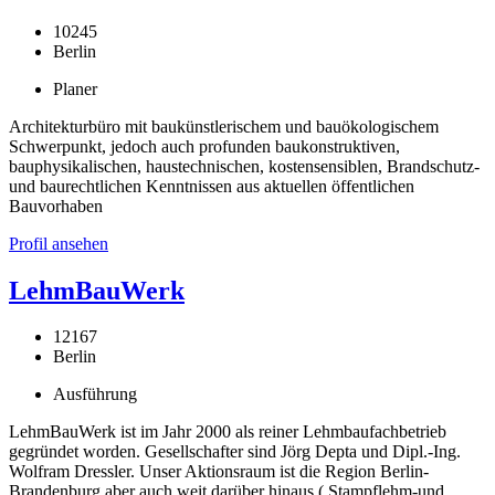
10245
Berlin
Planer
Architekturbüro mit baukünstlerischem und bauökologischem
Schwerpunkt, jedoch auch profunden baukonstruktiven,
bauphysikalischen, haustechnischen, kostensensiblen, Brandschutz-
und baurechtlichen Kenntnissen aus aktuellen öffentlichen
Bauvorhaben
Profil ansehen
LehmBauWerk
12167
Berlin
Ausführung
LehmBauWerk ist im Jahr 2000 als reiner Lehmbaufachbetrieb
gegründet worden. Gesellschafter sind Jörg Depta und Dipl.-Ing.
Wolfram Dressler. Unser Aktionsraum ist die Region Berlin-
Brandenburg aber auch weit darüber hinaus ( Stampflehm-und