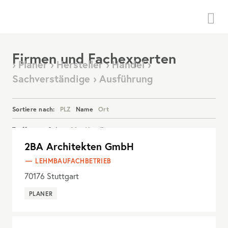
Menü
Firmen und Fachexperten
› Planer › Hersteller › Handel ›
Sachverständige › Ausführung
Sortiere nach:
PLZ
Name
Ort
Treffer pro Seite:
20
40
alle
2BA Architekten GmbH
Details anzeigen
LEHMBAUFACHBETRIEB
70176
Stuttgart
PLANER