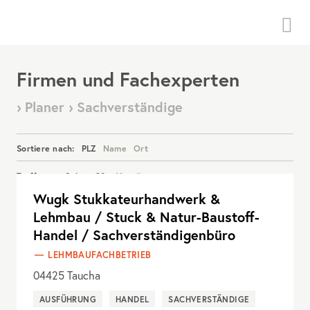
Menü
Firmen und Fachexperten
› Planer › Sachverständige
Sortiere nach:
PLZ
Name
Ort
Treffer pro Seite:
20
40
alle
Wugk Stukkateurhandwerk &
Details anzeigen
Lehmbau / Stuck & Natur-Baustoff-
Handel / Sachverständigenbüro
LEHMBAUFACHBETRIEB
04425
Taucha
AUSFÜHRUNG
HANDEL
SACHVERSTÄNDIGE