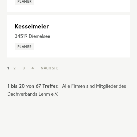
PLANER
Kesselmeier
34519
Diemelsee
PLANER
NAV:
1
2
3
4
NÄCHSTE
PAGINATION
1 bis 20 von 67 Treffer.
Alle Firmen sind Mitglieder des
Dachverbands Lehm e.V.