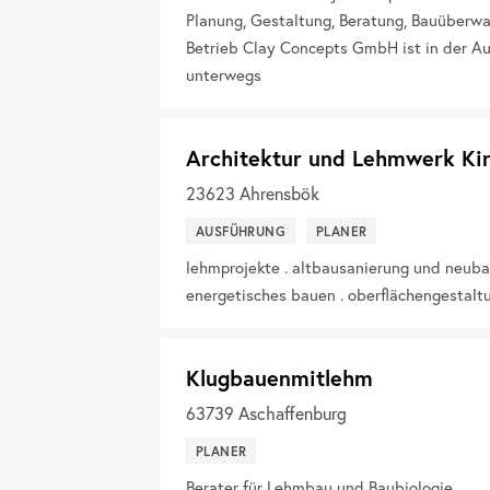
Planung, Gestaltung, Beratung, Bauüberw
Betrieb Clay Concepts GmbH ist in der A
unterwegs
Architektur und Lehmwerk Kir
23623
Ahrensbök
AUSFÜHRUNG
PLANER
lehmprojekte . altbausanierung und neuba
energetisches bauen . oberflächengestalt
Klugbauenmitlehm
63739
Aschaffenburg
PLANER
Berater für Lehmbau und Baubiologie