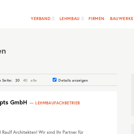
VERBAND
LEHMBAU
FIRMEN
BAUWERKE
en
o Seite:
20
40
alle
Details anzeigen
cepts GmbH
LEHMBAUFACHBETRIEB
ulf Architekten! Wir sind Ihr Partner für