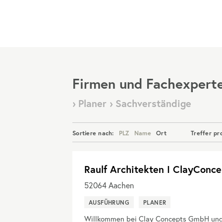
Menü
Firmen und Fachexpert
› Planer › Sachverständige
Sortiere nach:
PLZ
Name
Ort
Treffer pr
Raulf Architekten I ClayCon
52064
Aachen
AUSFÜHRUNG
PLANER
Willkommen bei Clay Concepts GmbH und Ra