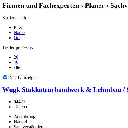
Firmen und Fachexperten
› Planer › Sachv
Sortiere nach:
PLZ
Name
Ort
Treffer pro Seite:
20
40
alle
Details anzeigen
Wugk Stukkateurhandwerk & Lehmbau / St
04425
Taucha
Ausführung
Handel
Sachverständige