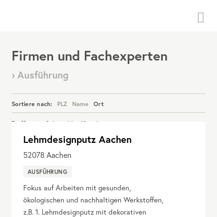
Menü
Firmen und Fachexperten
› Ausführung
Sortiere nach:
PLZ
Name
Ort
Treffer pro Seite:
20
40
alle
Lehmdesignputz Aachen
Details anzeigen
52078
Aachen
AUSFÜHRUNG
Fokus auf Arbeiten mit gesunden,
ökologischen und nachhaltigen Werkstoffen,
z.B. 1. Lehmdesignputz mit dekorativen