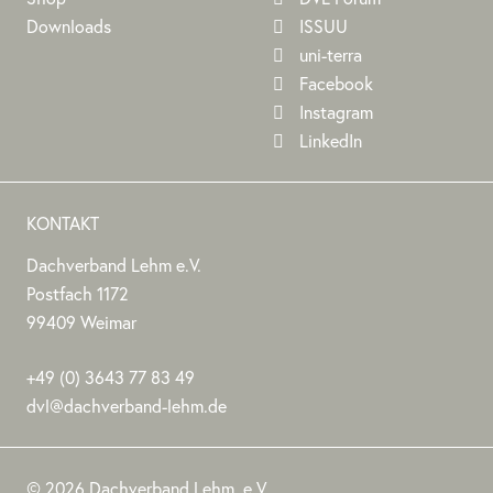
Downloads
ISSUU
uni-terra
Facebook
Instagram
LinkedIn
KONTAKT
Dachverband Lehm e.V.
DACHVERBAND
Stephan
Stephan
Dachverband
Postfach 1172
LEHM
Jörchel
Jörchel
Lehm
99409
Weimar
E.V.
e.V.
Germany
Als
+49
(0)
3643 77 83 49
Bundesverband
dvl@dachverband-lehm.de
zur
www.dachverband-
Förderung
lehm.de
© 2026 Dachverband Lehm. e.V.
des