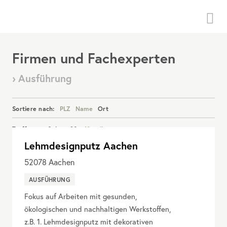
Menü
Firmen und Fachexperten
› Ausführung
Sortiere nach:
PLZ
Name
Ort
Treffer pro Seite:
20
40
alle
Lehmdesignputz Aachen
Details anzeigen
52078
Aachen
AUSFÜHRUNG
Fokus auf Arbeiten mit gesunden,
ökologischen und nachhaltigen Werkstoffen,
z.B. 1. Lehmdesignputz mit dekorativen