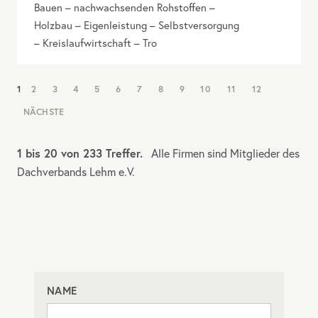
Bauen – nachwachsenden Rohstoffen –
Holzbau – Eigenleistung – Selbstversorgung
– Kreislaufwirtschaft – Tro
NAV:
1
2
3
4
5
6
7
8
9
10
11
12
PAGINATION
NÄCHSTE
1 bis 20 von 233 Treffer.
Alle Firmen sind Mitglieder des
Dachverbands Lehm e.V.
NAME