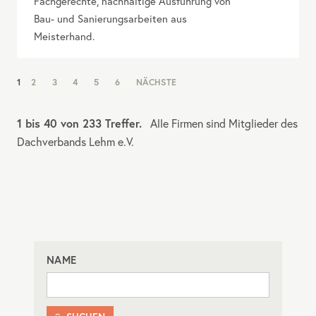
Fachgerechte, nachhaltige Ausführung von
Bau- und Sanierungsarbeiten aus
Meisterhand.
NAV:
1
2
3
4
5
6
NÄCHSTE
PAGINATION
1 bis 40 von 233 Treffer.
Alle Firmen sind Mitglieder des
Dachverbands Lehm e.V.
NAME