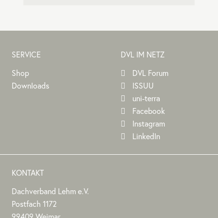
SERVICE
DVL IM NETZ
Shop
DVL Forum
Downloads
ISSUU
uni-terra
Facebook
Instagram
LinkedIn
KONTAKT
Dachverband Lehm e.V.
DACHVERBAND
Stephan
Stephan
Dachverband
Postfach 1172
LEHM
Jörchel
Jörchel
Lehm
99409
Weimar