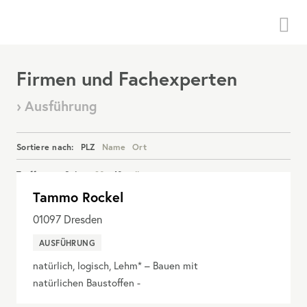
Menü
Firmen und Fachexperten
› Ausführung
Sortiere nach:
PLZ
Name
Ort
Treffer pro Seite:
20
40
alle
Tammo Rockel
Details anzeigen
01097
Dresden
AUSFÜHRUNG
natürlich, logisch, Lehm* – Bauen mit
natürlichen Baustoffen -