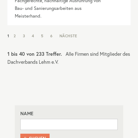
Fachgerechte, nachhaltige Ausführung von
Bau- und Sanierungsarbeiten aus
Meisterhand.
NAV:
1
2
3
4
5
6
NÄCHSTE
PAGINATION
1 bis 40 von 233 Treffer.
Alle Firmen sind Mitglieder des
Dachverbands Lehm e.V.
NAME