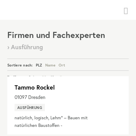
Menü
Firmen und Fachexperten
› Ausführung
Sortiere nach:
PLZ
Name
Ort
Treffer pro Seite:
20
40
alle
Tammo Rockel
Details anzeigen
01097
Dresden
AUSFÜHRUNG
natürlich, logisch, Lehm* – Bauen mit
natürlichen Baustoffen -