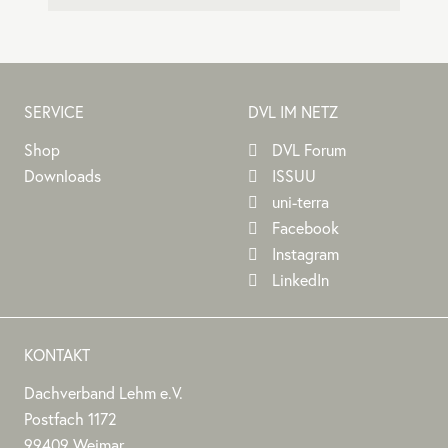
SERVICE
DVL IM NETZ
Shop
DVL Forum
Downloads
ISSUU
uni-terra
Facebook
Instagram
LinkedIn
KONTAKT
Dachverband Lehm e.V.
DACHVERBAND
Stephan
Stephan
Dachverband
Postfach 1172
LEHM
Jörchel
Jörchel
Lehm
99409
Weimar