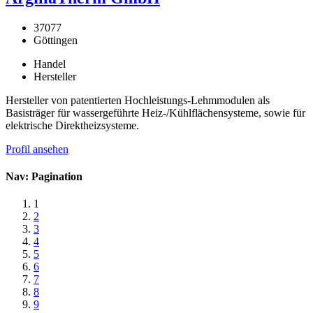
37077
Göttingen
Handel
Hersteller
Hersteller von patentierten Hochleistungs-Lehmmodulen als
Basisträger für wassergeführte Heiz-/Kühlflächensysteme, sowie für
elektrische Direktheizsysteme.
Profil ansehen
Nav: Pagination
1
2
3
4
5
6
7
8
9