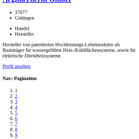
37077
Göttingen
Handel
Hersteller
Hersteller von patentierten Hochleistungs-Lehmmodulen als
Basisträger für wassergeführte Heiz-/Kühlflächensysteme, sowie für
elektrische Direktheizsysteme.
Profil ansehen
Nav: Pagination
1
2
3
4
5
6
7
8
9