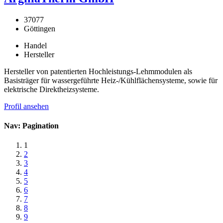
37077
Göttingen
Handel
Hersteller
Hersteller von patentierten Hochleistungs-Lehmmodulen als
Basisträger für wassergeführte Heiz-/Kühlflächensysteme, sowie für
elektrische Direktheizsysteme.
Profil ansehen
Nav: Pagination
1
2
3
4
5
6
7
8
9