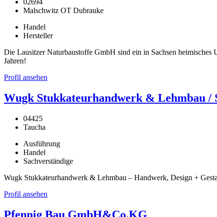
02694
Malschwitz OT Dubrauke
Handel
Hersteller
Die Lausitzer Naturbaustoffe GmbH sind ein in Sachsen heimisches Un
Jahren!
Profil ansehen
Wugk Stukkateurhandwerk & Lehmbau / St
04425
Taucha
Ausführung
Handel
Sachverständige
Wugk Stukkateurhandwerk & Lehmbau – Handwerk, Design + Gestaltu
Profil ansehen
Pfennig Bau GmbH&Co.KG