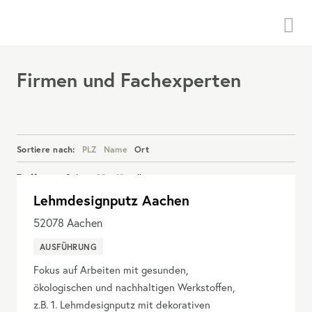
Menü
Firmen und Fachexperten
Sortiere nach:
PLZ
Name
Ort
Treffer pro Seite:
20
40
alle
Lehmdesignputz Aachen
Details anzeigen
52078
Aachen
AUSFÜHRUNG
Fokus auf Arbeiten mit gesunden,
ökologischen und nachhaltigen Werkstoffen,
z.B. 1. Lehmdesignputz mit dekorativen