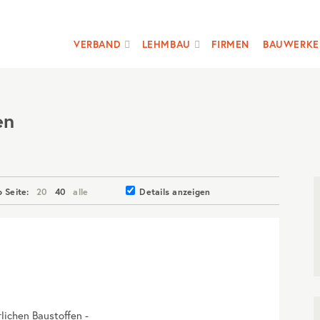
VERBAND
LEHMBAU
FIRMEN
BAUWERKE
en
o Seite:
20
40
alle
Details anzeigen
rlichen Baustoffen -