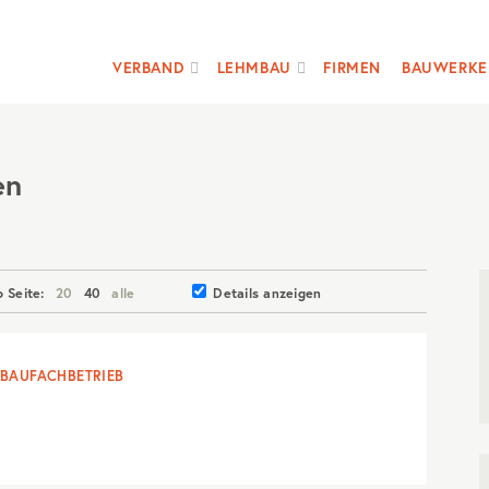
VERBAND
LEHMBAU
FIRMEN
BAUWERKE
en
o Seite:
20
40
alle
Details anzeigen
BAUFACHBETRIEB