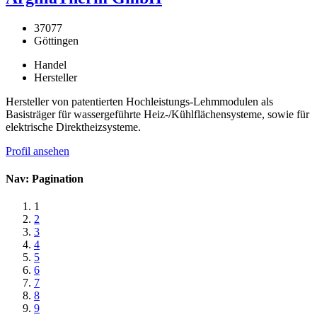
37077
Göttingen
Handel
Hersteller
Hersteller von patentierten Hochleistungs-Lehmmodulen als
Basisträger für wassergeführte Heiz-/Kühlflächensysteme, sowie für
elektrische Direktheizsysteme.
Profil ansehen
Nav: Pagination
1
2
3
4
5
6
7
8
9