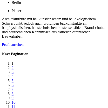
Berlin
Planer
Architekturbüro mit baukünstlerischem und bauökologischem
Schwerpunkt, jedoch auch profunden baukonstruktiven,
bauphysikalischen, haustechnischen, kostensensiblen, Brandschutz-
und baurechtlichen Kenntnissen aus aktuellen öffentlichen
Bauvorhaben
Profil ansehen
Nav: Pagination
1
2
3
4
5
6
7
8
9
10
11