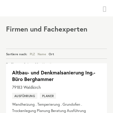
Menü
Firmen und Fachexperten
Sortiere nach:
PLZ
Name
Ort
Treffer pro Seite:
20
40
alle
Altbau- und Denkmalsanierung Ing.-
Details anzeigen
Büro Berghammer
79183
Waldkirch
AUSFÜHRUNG
PLANER
Wandheizung . Temperierung . Grundofen .
Trockenlegung Planung Beratung Ausführung