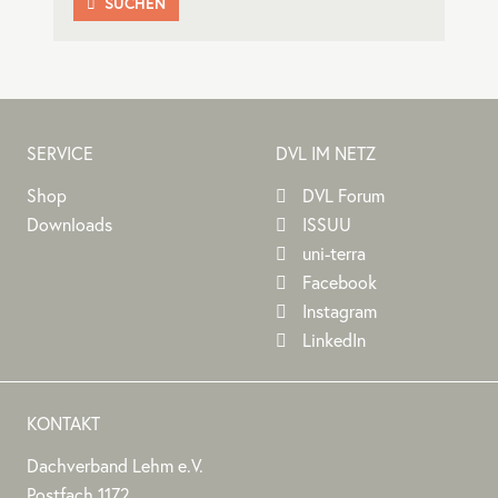
SUCHEN

SERVICE
DVL IM NETZ
Shop
DVL Forum
Downloads
ISSUU
uni-terra
Facebook
Instagram
LinkedIn
KONTAKT
Dachverband Lehm e.V.
DACHVERBAND
Stephan
Stephan
Dachverband
Postfach 1172