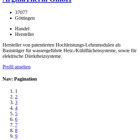
37077
Göttingen
Handel
Hersteller
Hersteller von patentierten Hochleistungs-Lehmmodulen als
Basisträger für wassergeführte Heiz-/Kühlflächensysteme, sowie für
elektrische Direktheizsysteme.
Profil ansehen
Nav: Pagination
1
2
3
4
5
6
7
8
9