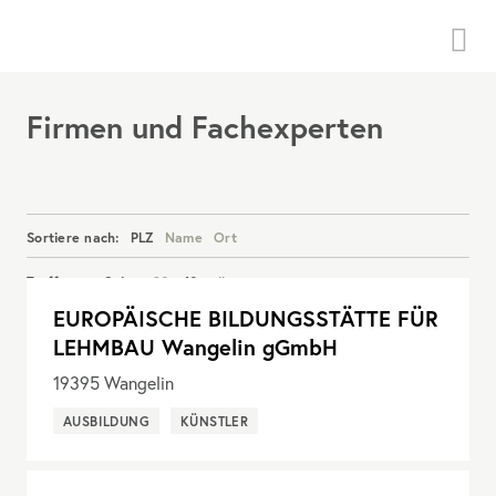
Menü
Firmen und Fachexperten
Sortiere nach:
PLZ
Name
Ort
Treffer pro Seite:
20
40
alle
EUROPÄISCHE BILDUNGSSTÄTTE FÜR
Details anzeigen
LEHMBAU Wangelin gGmbH
19395
Wangelin
AUSBILDUNG
KÜNSTLER