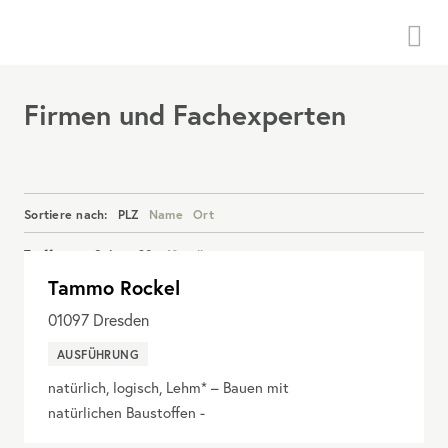
Menü
Firmen und Fachexperten
Sortiere nach:
PLZ
Name
Ort
Treffer pro Seite:
20
40
alle
Tammo Rockel
Details anzeigen
01097
Dresden
AUSFÜHRUNG
natürlich, logisch, Lehm* – Bauen mit
natürlichen Baustoffen -