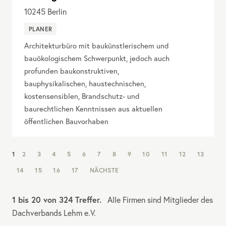
10245
Berlin
PLANER
Architekturbüro mit baukünstlerischem und
bauökologischem Schwerpunkt, jedoch auch
profunden baukonstruktiven,
bauphysikalischen, haustechnischen,
kostensensiblen, Brandschutz- und
baurechtlichen Kenntnissen aus aktuellen
öffentlichen Bauvorhaben
NAV:
1
2
3
4
5
6
7
8
9
10
11
12
13
PAGINATION
14
15
16
17
NÄCHSTE
1 bis 20 von 324 Treffer.
Alle Firmen sind Mitglieder des
Dachverbands Lehm e.V.