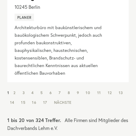
10245
Berlin
PLANER
Architekturbüro mit baukünstlerischem und
bauökologischem Schwerpunkt, jedoch auch
profunden baukonstruktiven,
bauphysikalischen, haustechnischen,
kostensensiblen, Brandschutz- und
baurechtlichen Kenntnissen aus aktuellen
öffentlichen Bauvorhaben
NAV:
1
2
3
4
5
6
7
8
9
10
11
12
13
PAGINATION
14
15
16
17
NÄCHSTE
1 bis 20 von 324 Treffer.
Alle Firmen sind Mitglieder des
Dachverbands Lehm e.V.