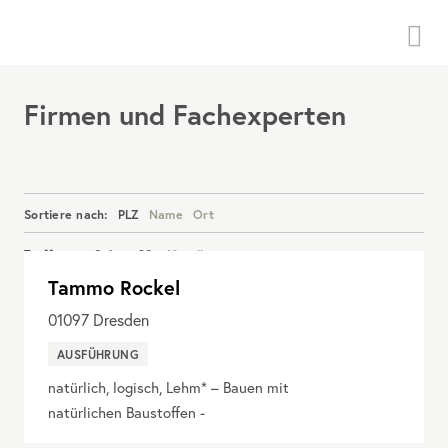
Menü
Firmen und Fachexperten
Sortiere nach:
PLZ
Name
Ort
Treffer pro Seite:
20
40
alle
Tammo Rockel
Details anzeigen
01097
Dresden
AUSFÜHRUNG
natürlich, logisch, Lehm* – Bauen mit
natürlichen Baustoffen -