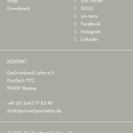
Shop
DVL Forum
Downloads
ISSUU
uni-terra
Facebook
Instagram
LinkedIn
KONTAKT
Dachverband Lehm e.V.
DACHVERBAND
Stephan
Stephan
Dachverband
Postfach 1172
LEHM
Jörchel
Jörchel
Lehm
99409
Weimar
E.V.
e.V.
Germany
Als
+49
(0)
3643 77 83 49
Bundesverband
dvl@dachverband-lehm.de
zur
www.dachverband-
Förderung
lehm.de
© 2026 Dachverband Lehm. e.V.