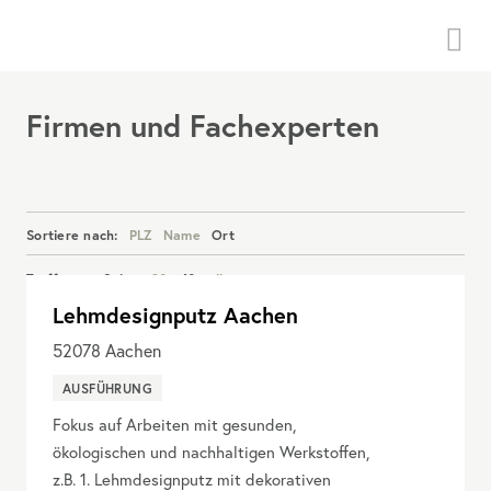
Menü
Firmen und Fachexperten
Sortiere nach:
PLZ
Name
Ort
Treffer pro Seite:
20
40
alle
Lehmdesignputz Aachen
Details anzeigen
52078
Aachen
AUSFÜHRUNG
Fokus auf Arbeiten mit gesunden,
ökologischen und nachhaltigen Werkstoffen,
z.B. 1. Lehmdesignputz mit dekorativen