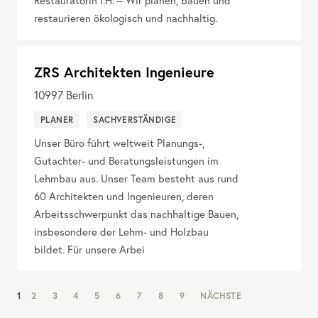
Restauratorin i.H. – Wir planen, bauen und
restaurieren ökologisch und nachhaltig.
ZRS Architekten Ingenieure
10997
Berlin
PLANER
SACHVERSTÄNDIGE
Unser Büro führt weltweit Planungs-,
Gutachter- und Beratungsleistungen im
Lehmbau aus. Unser Team besteht aus rund
60 Architekten und Ingenieuren, deren
Arbeitsschwerpunkt das nachhaltige Bauen,
insbesondere der Lehm- und Holzbau
bildet. Für unsere Arbei
NAV:
1
2
3
4
5
6
7
8
9
NÄCHSTE
PAGINATION