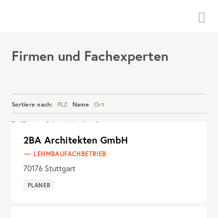
Menü
Firmen und Fachexperten
Sortiere nach:
PLZ
Name
Ort
Treffer pro Seite:
20
40
alle
2BA Architekten GmbH
Details anzeigen
LEHMBAUFACHBETRIEB
70176
Stuttgart
PLANER