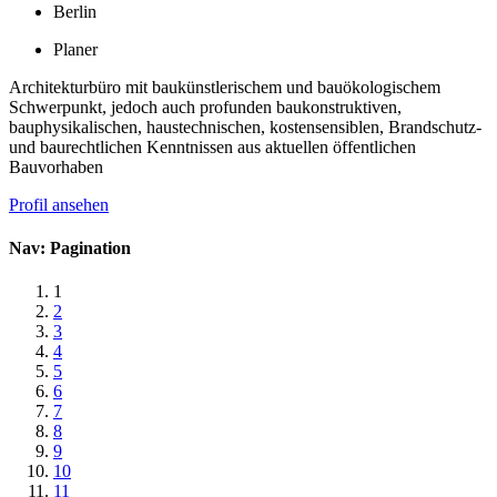
Berlin
Planer
Architekturbüro mit baukünstlerischem und bauökologischem
Schwerpunkt, jedoch auch profunden baukonstruktiven,
bauphysikalischen, haustechnischen, kostensensiblen, Brandschutz-
und baurechtlichen Kenntnissen aus aktuellen öffentlichen
Bauvorhaben
Profil ansehen
Nav: Pagination
1
2
3
4
5
6
7
8
9
10
11