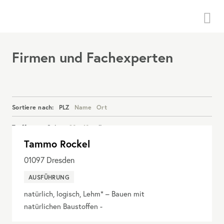
Menü
Firmen und Fachexperten
Sortiere nach:
PLZ
Name
Ort
Treffer pro Seite:
20
40
alle
Tammo Rockel
Details anzeigen
01097
Dresden
AUSFÜHRUNG
natürlich, logisch, Lehm* – Bauen mit
natürlichen Baustoffen -