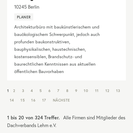
10245
Berlin
PLANER
Architekturbüro mit baukünstlerischem und
bauökologischem Schwerpunkt, jedoch auch
profunden baukonstruktiven,
bauphysikalischen, haustechnischen,
kostensensiblen, Brandschutz- und
baurechtlichen Kenntnissen aus aktuellen
öffentlichen Bauvorhaben
NAV:
1
2
3
4
5
6
7
8
9
10
11
12
13
PAGINATION
14
15
16
17
NÄCHSTE
1 bis 20 von 324 Treffer.
Alle Firmen sind Mitglieder des
Dachverbands Lehm e.V.