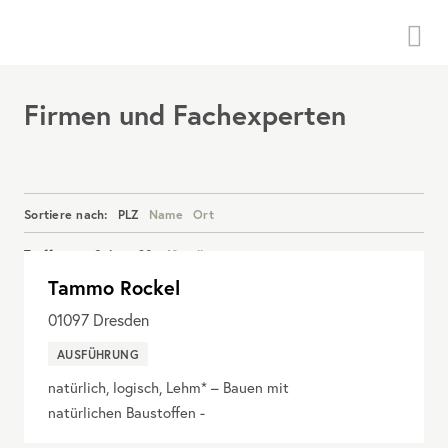
Menü
Firmen und Fachexperten
Sortiere nach:
PLZ
Name
Ort
Treffer pro Seite:
20
40
alle
Tammo Rockel
Details anzeigen
01097
Dresden
AUSFÜHRUNG
natürlich, logisch, Lehm* – Bauen mit
natürlichen Baustoffen -