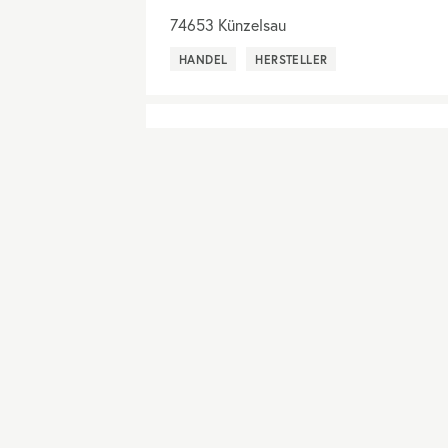
74653
Künzelsau
HANDEL
HERSTELLER
ALAS Alarcon Linde Architect
10179
Berlin
PLANER
Albu und Albu GbR
53859
Niederkassel
AUSFÜHRUNG
Alfons Leuthe GmbH & Co.KG