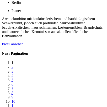
Berlin
Planer
Architekturbüro mit baukünstlerischem und bauökologischem
Schwerpunkt, jedoch auch profunden baukonstruktiven,
bauphysikalischen, haustechnischen, kostensensiblen, Brandschutz-
und baurechtlichen Kenntnissen aus aktuellen öffentlichen
Bauvorhaben
Profil ansehen
Nav: Pagination
1
2
3
4
5
6
7
8
9
10
11