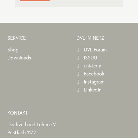
SERVICE
DVL IM NETZ
Shop
DVL Forum
Downloads
ISSUU
uni-terra
Facebook
Instagram
LinkedIn
KONTAKT
Dachverband Lehm e.V.
DACHVERBAND
Stephan
Stephan
Dachverband
Postfach 1172
LEHM