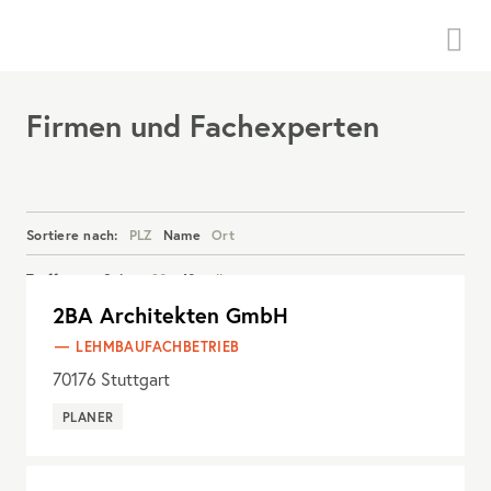
Menü
Firmen und Fachexperten
Sortiere nach:
PLZ
Name
Ort
Treffer pro Seite:
20
40
alle
2BA Architekten GmbH
Details anzeigen
LEHMBAUFACHBETRIEB
70176
Stuttgart
PLANER