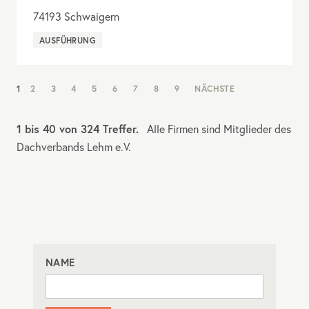
74193
Schwaigern
AUSFÜHRUNG
NAV:
1
2
3
4
5
6
7
8
9
NÄCHSTE
PAGINATION
1 bis 40 von 324 Treffer.
Alle Firmen sind Mitglieder des
Dachverbands Lehm e.V.
NAME