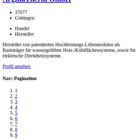
37077
Göttingen
Handel
Hersteller
Hersteller von patentierten Hochleistungs-Lehmmodulen als
Basisträger für wassergeführte Heiz-/Kühlflächensysteme, sowie für
elektrische Direktheizsysteme.
Profil ansehen
Nav: Pagination
1
2
3
4
5
6
7
8
9