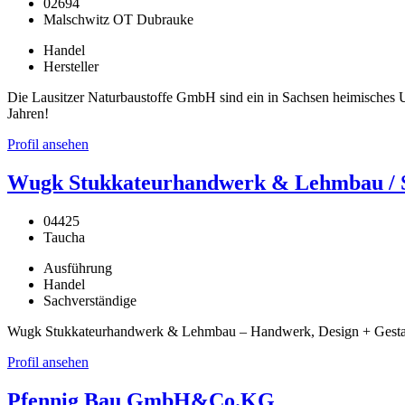
02694
Malschwitz OT Dubrauke
Handel
Hersteller
Die Lausitzer Naturbaustoffe GmbH sind ein in Sachsen heimisches Un
Jahren!
Profil ansehen
Wugk Stukkateurhandwerk & Lehmbau / St
04425
Taucha
Ausführung
Handel
Sachverständige
Wugk Stukkateurhandwerk & Lehmbau – Handwerk, Design + Gestaltu
Profil ansehen
Pfennig Bau GmbH&Co.KG