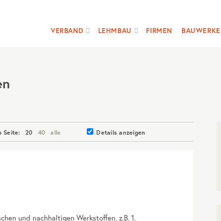
VERBAND
LEHMBAU
FIRMEN
BAUWERKE
en
o Seite:
20
40
alle
Details anzeigen
chen und nachhaltigen Werkstoffen, z.B. 1.