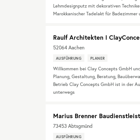
Lehmdesignputz mit dekorativen Techniken 
Marokkanischer Tadelakt für Badezimmer 
Raulf Architekten I ClayCon
52064
Aachen
AUSFÜHRUNG
PLANER
Willkommen bei Clay Concepts GmbH und Ra
Planung, Gestaltung, Beratung, Bauüberw
Betrieb Clay Concepts GmbH ist in der A
unterwegs
Marius Brenner Baudienstleis
73453
Abtsgmünd
AUSFÜHRUNG