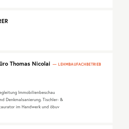
RER
üro Thomas Nicolai
LEHMBAUFACHBETRIEB
begleitung Immobilienbeschau
nd Denkmalsanierung. Tischler- &
taurator im Handwerk und öbuv