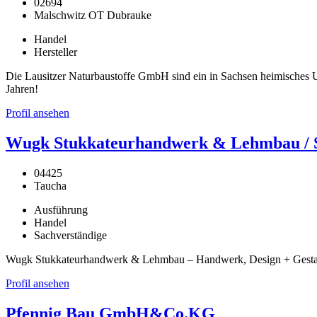
02694
Malschwitz OT Dubrauke
Handel
Hersteller
Die Lausitzer Naturbaustoffe GmbH sind ein in Sachsen heimisches Un
Jahren!
Profil ansehen
Wugk Stukkateurhandwerk & Lehmbau / St
04425
Taucha
Ausführung
Handel
Sachverständige
Wugk Stukkateurhandwerk & Lehmbau – Handwerk, Design + Gestaltu
Profil ansehen
Pfennig Bau GmbH&Co.KG